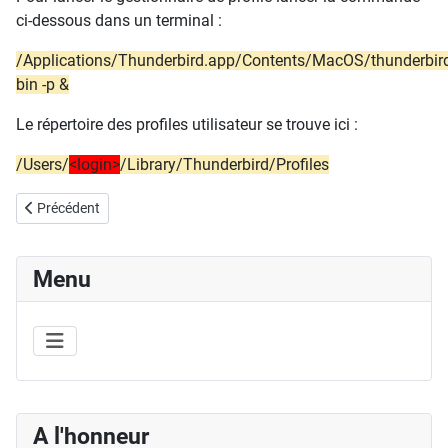
ci-dessous dans un terminal :
/Applications/Thunderbird.app/Contents/MacOS/thunderbir
bin -p &
Le répertoire des profiles utilisateur se trouve ici :
/Users/
<login>
/Library/Thunderbird/Profiles
Article précédent : Mac : screenshot
Précédent
Menu
A l'honneur