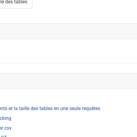
lle des tables
s et la taille des tables en une seule requêtes
ocking
er csv