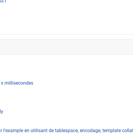
OAST
 x millisecondes
ly
 l'example en utilisant de tablespace, encodage, template colla