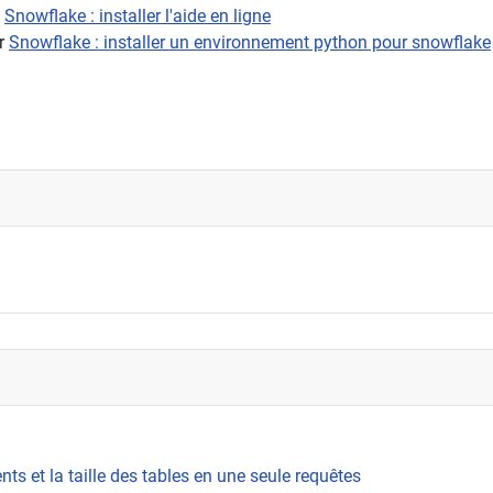
:
Snowflake : installer l'aide en ligne
er
Snowflake : installer un environnement python pour snowflake
pour la session courante
s et la taille des tables en une seule requêtes