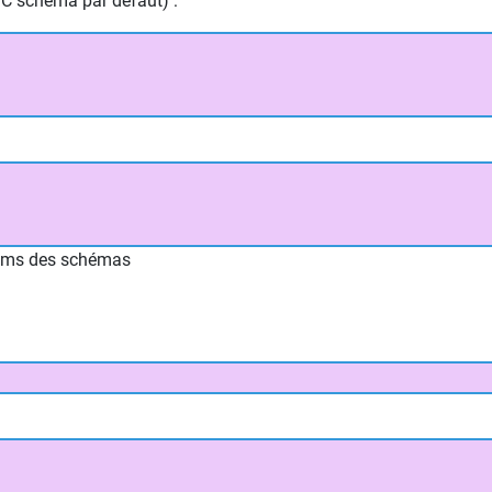
C schéma par défaut) :
oms des schémas