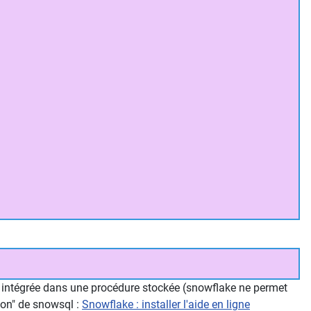
t intégrée dans une procédure stockée (snowflake ne permet
tion" de snowsql :
Snowflake : installer l'aide en ligne