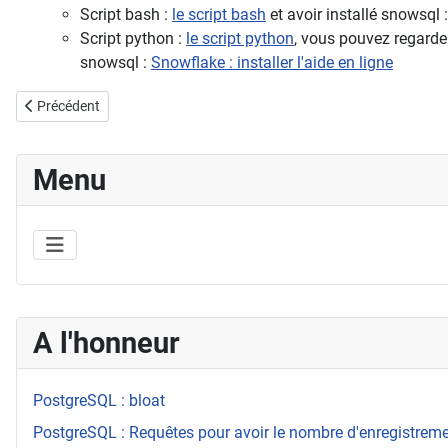
Script bash :
le script bash
et avoir installé snowsql 
Script python :
le script python
, vous pouvez regard
snowsql :
Snowflake : installer l'aide en ligne
Article précédent : Snowflake : connaître quel warehouse est utitlisé 
Précédent
Menu
A l'honneur
PostgreSQL : bloat
PostgreSQL : Requêtes pour avoir le nombre d'enregistrement