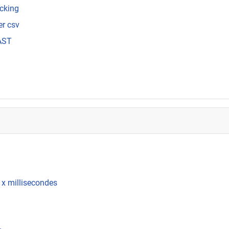
ocking
er csv
OAST
 x millisecondes