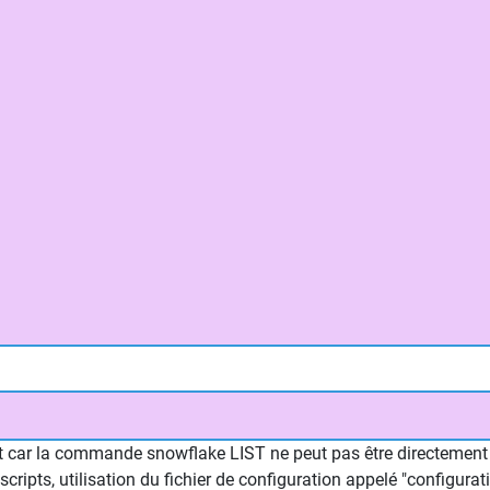
ript car la commande snowflake LIST ne peut pas être directemen
cripts, utilisation du fichier de configuration appelé "configura