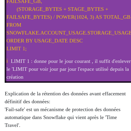
FAILSAFE_GB,
(STORAGE_BYTES + STAGE_BYTES +
FAILSAFE_BYTES) / POWER(1024, 3) AS TOTAL_GB
FROM
SNOWFLAKE.ACCOUNT_USAGE.STORAGE_USAG
ORDER BY USAGE_DATE DESC
LIMIT 1;
ℹ️
LIMIT 1 : donne pour le jour courant , il suffit d'enlever
le 'LIMIT pour voir jour par jour l'espace utilisé depuis la
création
Explication de la rétention des données avant effacement
définitif des données:
'Fail-safe' est un mécanisme de protection des données
automatique dans Snowflake qui vient après le 'Time
Travel'.