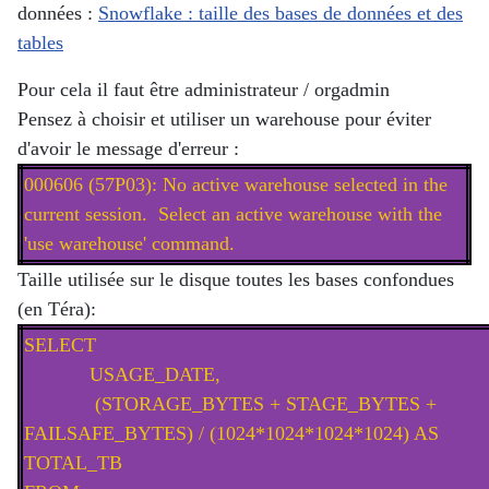
données :
Snowflake : taille des bases de données et des
tables
Pour cela il faut être administrateur / orgadmin
Pensez à choisir et utiliser un warehouse pour éviter
d'avoir le message d'erreur :
000606 (57P03): No active warehouse selected in the
current session. Select an active warehouse with the
'use warehouse' command.
Taille utilisée sur le disque toutes les bases confondues
(en Téra):
SELECT
USAGE_DATE,
(STORAGE_BYTES + STAGE_BYTES +
FAILSAFE_BYTES) / (1024*1024*1024*1024) AS
TOTAL_TB