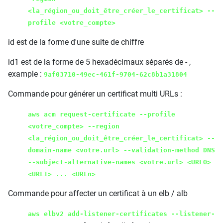
<la_région_ou_doit_être_créer_le_certificat>
--
profile <votre_compte>
id est de la forme d'une suite de chiffre
id1 est de la forme de 5 hexadécimaux séparés de - ,
example :
9af03710-49ec-461f-9704-62c8b1a31804
Commande pour générer un certificat multi URLs :
aws acm request-certificate --profile
<votre_compte> --region
<la_région_ou_doit_être_créer_le_certificat> --
domain-name <votre.url> --validation-method DNS
--subject-alternative-names
<votre.url>
<URLO>
<URL1> ... <URLn>
Commande pour affecter un certificat à un elb / alb
aws elbv2 add-listener-certificates --listener-