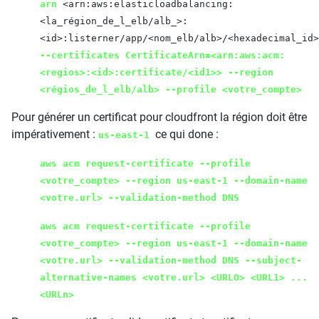
arn
<arn:aws:elasticloadbalancing:
<la_région_de_l_elb/alb_>:
<id>:listerner/app/<nom_elb/alb>/<hexadecimal_id>
--certificates
CertificateArn=<arn:aws:acm:
<regios>:<id>:certificate/<id1>>
--region
<régios_de_l_elb/alb>
--profile <votre_compte>
Pour générer un certificat pour cloudfront la région doit être
impérativement :
ce qui done :
us-east-1
aws acm request-certificate --profile
<votre_compte> --region
us-east-1
--domain-name
<votre.url> --validation-method DNS
aws acm request-certificate --profile
<votre_compte> --region
us-east-1
--domain-name
<votre.url> --validation-method DNS
--subject-
alternative-names
<votre.url>
<URLO> <URL1> ...
<URLn>