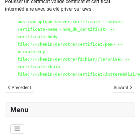
Pousser un certificat valide certificat et certificat
intermédiaire avec sa clé priver sur aws :
aws iam upload-server-certificate --server-
certificate-name <nom_du_certificat> --
certificate-body
file://<chemin/de/votre/certificat/pem> --
private-key
file://<chemin/de/votre/fichier/clé/privé> --
certificate-chain
file://<chemin/de/votre/certificat/inttermédiaire
Article précédent : DKIM : vérifier les clés
Article suivant
Précédent
Suivant
Menu