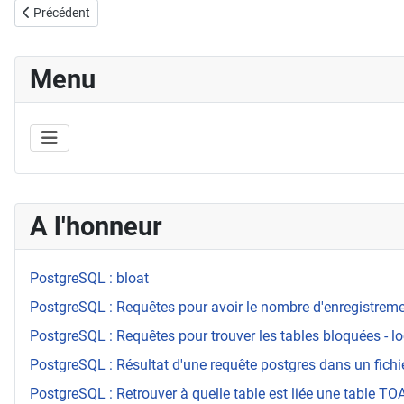
Article précédent : Chrome : lancer une application / extension en l
Précédent
Menu
A l'honneur
PostgreSQL : bloat
PostgreSQL : Requêtes pour avoir le nombre d'enregistrement
PostgreSQL : Requêtes pour trouver les tables bloquées - l
PostgreSQL : Résultat d'une requête postgres dans un fichi
PostgreSQL : Retrouver à quelle table est liée une table T