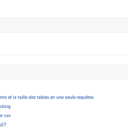
igne de commande
s et la taille des tables en une seule requêtes
ocking
er csv
OAST