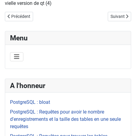
vielle version de qt (4)
Article précédent : Systemd : lire, recherche dans les journaux
Article suivant
Précédent
Suivant
Menu
A l'honneur
PostgreSQL : bloat
PostgreSQL : Requêtes pour avoir le nombre
d'enregistrements et la taille des tables en une seule
requêtes