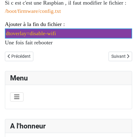
Si c est c'est une Raspbian , il faut modifier le fichier :
/boot/firmware/config.txt
Ajouter à la fin du fichier :
dtoverlay=disable-wifi
Une fois fait rebooter
Article précédent : Xen : iscsi paramètrage du timeout réseau
Article suivan
Précédent
Suivant
Menu
A l'honneur