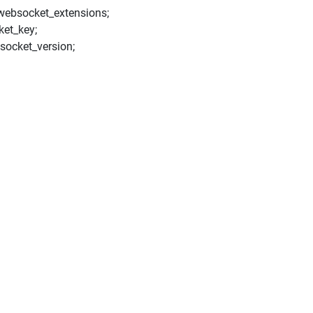
ebsocket_extensions;
et_key;
ocket_version;
y Nginx