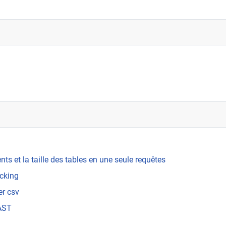
s et la taille des tables en une seule requêtes
ocking
er csv
OAST