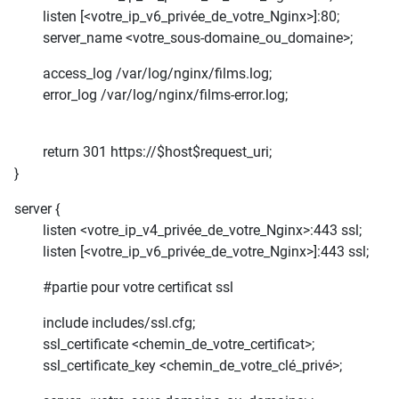
listen [<votre_ip_v6_privée_de_votre_Nginx>]:80;
server_name <votre_sous-domaine_ou_domaine>;
access_log /var/log/nginx/films.log;
error_log /var/log/nginx/films-error.log;
return 301 https://$host$request_uri;
}
server {
listen <votre_ip_v4_privée_de_votre_Nginx>:443 ssl;
listen [<votre_ip_v6_privée_de_votre_Nginx>]:443 ssl;
#partie pour votre certificat ssl
include includes/ssl.cfg;
ssl_certificate <chemin_de_votre_certificat>;
ssl_certificate_key <chemin_de_votre_clé_privé>;