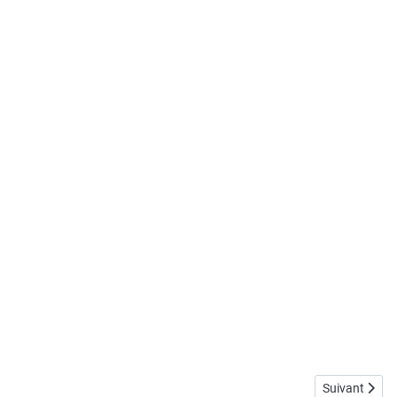
Article suiva
Suivant