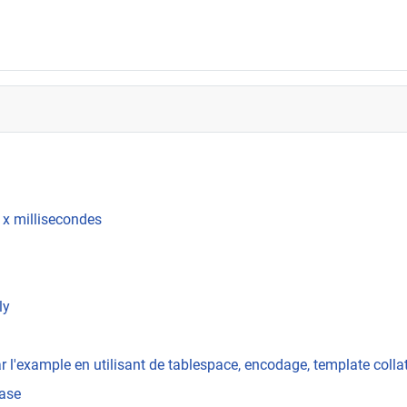
 x millisecondes
ly
 l'example en utilisant de tablespace, encodage, template colla
base