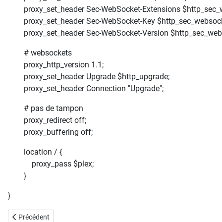
proxy_set_header Sec-WebSocket-Extensions $http_sec_w
proxy_set_header Sec-WebSocket-Key $http_sec_websock
proxy_set_header Sec-WebSocket-Version $http_sec_webs
# websockets
proxy_http_version 1.1;
proxy_set_header Upgrade $http_upgrade;
proxy_set_header Connection "Upgrade";
# pas de tampon
proxy_redirect off;
proxy_buffering off;
location / {
proxy_pass $plex;
}
}
Article précédent : DSM : mettre les synology derièrre un reverse-prox
Précédent