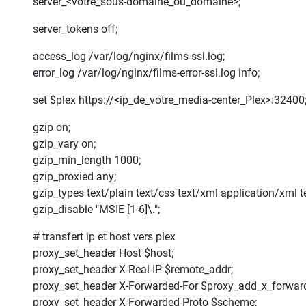
server_<votre_sous-domaine_ou_domaine>;
server_tokens off;
access_log /var/log/nginx/films-ssl.log;
error_log /var/log/nginx/films-error-ssl.log info;
set $plex https://<ip_de_votre_media-center_Plex>:32400
gzip on;
gzip_vary on;
gzip_min_length 1000;
gzip_proxied any;
gzip_types text/plain text/css text/xml application/xml te
gzip_disable "MSIE [1-6]\.";
# transfert ip et host vers plex
proxy_set_header Host $host;
proxy_set_header X-Real-IP $remote_addr;
proxy_set_header X-Forwarded-For $proxy_add_x_forward
proxy_set_header X-Forwarded-Proto $scheme;