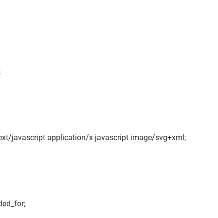
;
xt/javascript application/x-javascript image/svg+xml;
ed_for;