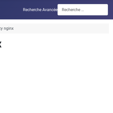
Recherche Avancée
oxy nginx
x