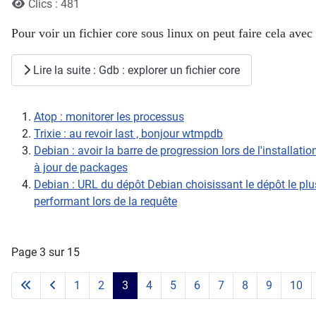
Clics : 481
Pour voir un fichier core sous linux on peut faire cela avec
Lire la suite : Gdb : explorer un fichier core
Atop : monitorer les processus
Trixie : au revoir last , bonjour wtmpdb
Debian : avoir la barre de progression lors de l'installati
à jour de packages
Debian : URL du dépôt Debian choisissant le dépôt le plu
performant lors de la requête
Page 3 sur 15
1
2
3
4
5
6
7
8
9
10