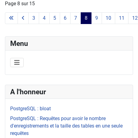
Page 8 sur 15
3
4
5
6
7
8
9
10
11
12
Menu
A l'honneur
PostgreSQL : bloat
PostgreSQL : Requêtes pour avoir le nombre
d'enregistrements et la taille des tables en une seule
requêtes